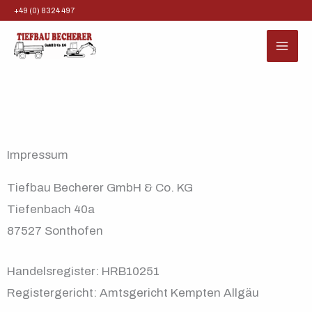
Zum
+49 (0) 8324 497
Inhalt
springen
Impressum
Tiefbau Becherer GmbH & Co. KG
Tiefenbach 40a
87527 Sonthofen
Handelsregister: HRB10251
Registergericht: Amtsgericht Kempten Allgäu